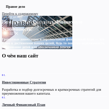
Правое дело
Перейти к содержимому
Правое дело
Правое дело
Поможем Вам Создавать Финансовую
Устойчивость.
Грамотные инвестиции и персональный финансовый план — это
ключ к достижению ваших целей, будь то покупка недвижимости,
образование детей или обеспеченная пенсия.
О чём наш сайт
01.
Инвестиционные Стратегии
Разработка и подбор долгосрочных и краткосрочных стратегий для
приумножения вашего капитала.
02.
Личный Финансовый План