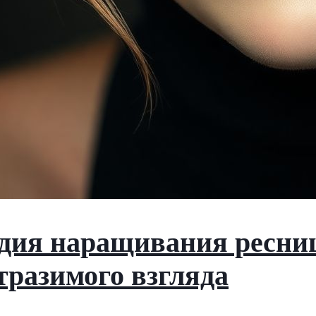
дия наращивания ресниц
тразимого взгляда