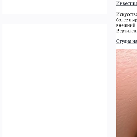
Инвести
Искусств
более вы
внешний в
Вертилецк
Студия на