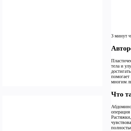
3 минут 
Автор
Пластичес
тела и ул
достигать
помогает 
многим лю
Что т
Абдоминоп
операция 
Растяжки,
чувствова
полностью