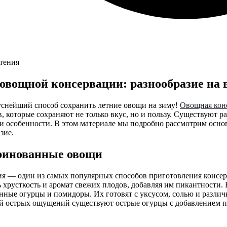
чтения
овощной консервации: разнообразие на 
уснейший способ сохранить летние овощи на зиму!
Овощная кон
, которые сохраняют не только вкус, но и пользу. Существуют 
ои особенности. В этом материале мы подробно рассмотрим осн
зие.
ринованные овощи
я — один из самых популярных способов приготовления консер
 хрусткость и аромат свежих плодов, добавляя им пикантности
ные огурцы и помидоры. Их готовят с уксусом, солью и различ
й острых ощущений существуют острые огурцы с добавлением пе