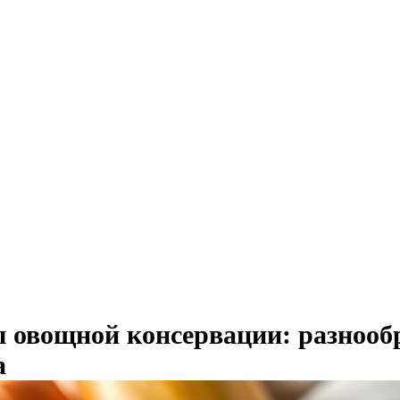
 овощной консервации: разнообр
а