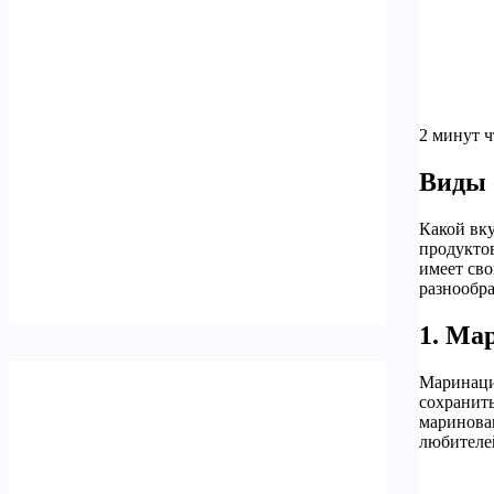
2 минут 
Виды 
Какой вк
продуктов
имеет св
разнообра
1. Ма
Маринаци
сохранить
маринован
любителе