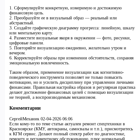
1. Сформулируйте конкретную, измеримую и достижимую
финансовую цель.
2. Преобразуйте ее в визуальный образ — реальный или
абстрактный.
3. Создайте графическую диаграмму прогресса: линейную, шкалу
или ментальную карту.
4. Разместите визуальные якоря в окружении — фото, рисунки,
цифровые панели.
5. Повторяйте визуализацию ежедневно, желательно утром и
вечером.
6. Корректируйте образы при изменении обстоятельств, сохраняя
эмоциональную вовлеченность.
Таким образом, применение визуализации как когнитивно-
поведенческого инструмента позволяет не только повысить
мотивацию, но и усилить дисциплину при управлении личными
финансами. Правильная настройка образов и регулярная практика
делают достижение финансовых целей с помощью визуализации
не теорией, а воспроизводимым механизмом.
Комментарии
СергейМеханик
02-04-2026 06:06
Если кому-то по теме статьи актуален ремонт спецтехники в
Красноярске (КМУ, автокраны, самосвалы и т.п.), присмотритесь
к КГМ сервис. Делают полный спектр работ по диагностике,
ремонту и регламентному обслуживанию, плюс нормальный