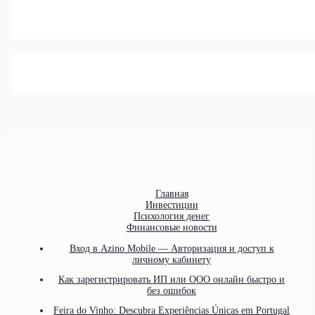
Главная
Инвестиции
Психология денег
Финансовые новости
Вход в Azino Mobile — Авторизация и доступ к
личному кабинету
Как зарегистрировать ИП или ООО онлайн быстро и
без ошибок
Feira do Vinho: Descubra Experiências Únicas em Portugal