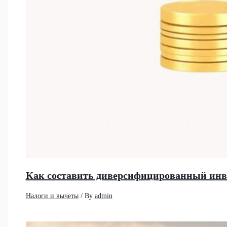
Как составить диверсифицированный инв
Налоги и вычеты
/ By
admin