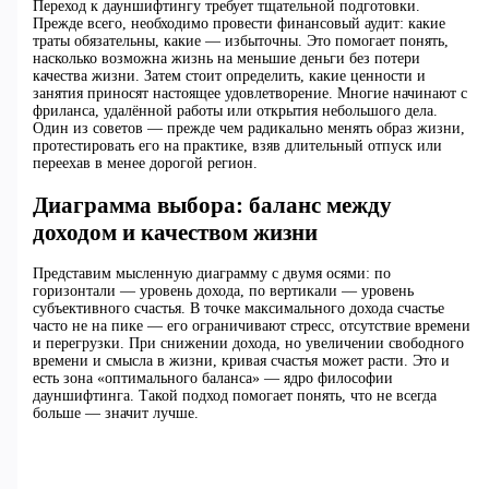
Переход к дауншифтингу требует тщательной подготовки.
Прежде всего, необходимо провести финансовый аудит: какие
траты обязательны, какие — избыточны. Это помогает понять,
насколько возможна жизнь на меньшие деньги без потери
качества жизни. Затем стоит определить, какие ценности и
занятия приносят настоящее удовлетворение. Многие начинают с
фриланса, удалённой работы или открытия небольшого дела.
Один из советов — прежде чем радикально менять образ жизни,
протестировать его на практике, взяв длительный отпуск или
переехав в менее дорогой регион.
Диаграмма выбора: баланс между
доходом и качеством жизни
Представим мысленную диаграмму с двумя осями: по
горизонтали — уровень дохода, по вертикали — уровень
субъективного счастья. В точке максимального дохода счастье
часто не на пике — его ограничивают стресс, отсутствие времени
и перегрузки. При снижении дохода, но увеличении свободного
времени и смысла в жизни, кривая счастья может расти. Это и
есть зона «оптимального баланса» — ядро философии
дауншифтинга. Такой подход помогает понять, что не всегда
больше — значит лучше.