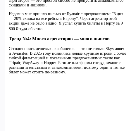
агрегаторов — это простой способ не пропустить авиабилеты со
скидками и акциями.
Недавно мне пришло письмо от Ryanair с предложением: “3 дня
— 20% скидка на все рейсы в Европу”. Через агрегатор этой
акции даже не было видно. Я успел купить билеты в Порту за 9
800 ₽ туда-обратно.
Тренд №4: Много агрегаторов — много шансов
Сегодня поиск дешевых авиабилетов — это не только Skyscanner
и Aviasales. В 2025 году появились новые крупные игроки с более
гибкой фильтрацией и локальными предложениями: такие как
Tripair, WayAway и Hopper. Разные платформы сотрудничают с
разными агентствами и авиакомпаниями, поэтому один и тот же
билет может стоить по-разному.