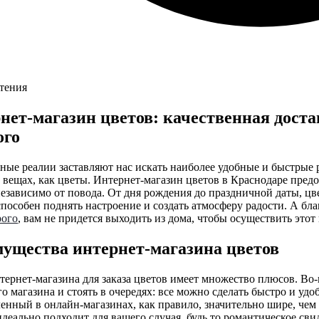
чтения
нет-магазин цветов: качественная доста
ого
ые реалии заставляют нас искать наиболее удобные и быстрые р
вещах, как цветы. Интернет-магазин цветов в Краснодаре пред
езависимо от повода. От дня рождения до праздничной даты, цв
пособен поднять настроение и создать атмосферу радости. А бл
рого
, вам не придется выходить из дома, чтобы осуществить этот
ущества интернет-магазина цветов
ернет-магазина для заказа цветов имеет множество плюсов. Во-
о магазина и стоять в очередях: все можно сделать быстро и удо
енный в онлайн-магазинах, как правило, значительно шире, чем
деально подходит для вашего случая, будь то романтическое св