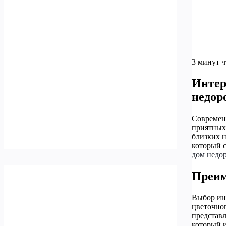
3 минут 
Интер
недор
Современн
приятных 
близких н
который с
дом недо
Преим
Выбор инт
цветочног
представл
который и