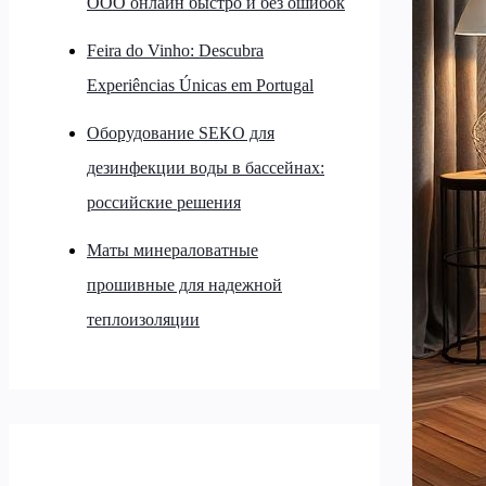
ООО онлайн быстро и без ошибок
Feira do Vinho: Descubra
Experiências Únicas em Portugal
Оборудование SEKO для
дезинфекции воды в бассейнах:
российские решения
Маты минераловатные
прошивные для надежной
теплоизоляции