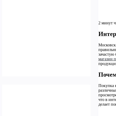
2 минут 
Интер
Московск
правильны
зачастую
магазин 
продукцию
Почем
Покупка 
различным
просмотре
что в ин
делает по