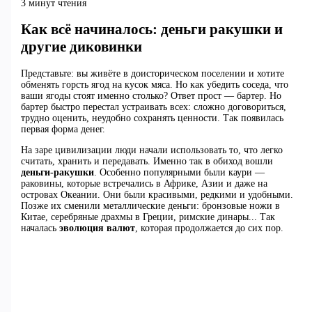
3 минут чтения
Как всё начиналось: деньги ракушки и
другие диковинки
Представьте: вы живёте в доисторическом поселении и хотите
обменять горсть ягод на кусок мяса. Но как убедить соседа, что
ваши ягоды стоят именно столько? Ответ прост — бартер. Но
бартер быстро перестал устраивать всех: сложно договориться,
трудно оценить, неудобно сохранять ценности. Так появилась
первая форма денег.
На заре цивилизации люди начали использовать то, что легко
считать, хранить и передавать. Именно так в обиход вошли
деньги-ракушки
. Особенно популярными были каури —
раковины, которые встречались в Африке, Азии и даже на
островах Океании. Они были красивыми, редкими и удобными.
Позже их сменили металлические деньги: бронзовые ножи в
Китае, серебряные драхмы в Греции, римские динары... Так
началась
эволюция валют
, которая продолжается до сих пор.