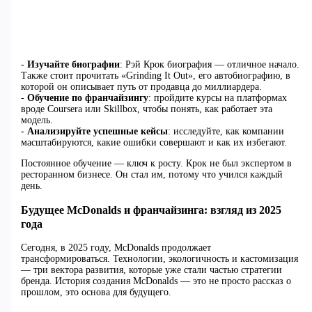
-
Изучайте биографии
: Рэй Крок биография — отличное начало.
Также стоит прочитать «Grinding It Out», его автобиографию, в
которой он описывает путь от продавца до миллиардера.
-
Обучение по франчайзингу
: пройдите курсы на платформах
вроде Coursera или Skillbox, чтобы понять, как работает эта
модель.
-
Анализируйте успешные кейсы
: исследуйте, как компании
масштабируются, какие ошибки совершают и как их избегают.
Постоянное обучение — ключ к росту. Крок не был экспертом в
ресторанном бизнесе. Он стал им, потому что учился каждый
день.
Будущее McDonalds и франчайзинга: взгляд из 2025
года
Сегодня, в 2025 году, McDonalds продолжает
трансформироваться. Технологии, экологичность и кастомизация
— три вектора развития, которые уже стали частью стратегии
бренда. История создания McDonalds — это не просто рассказ о
прошлом, это основа для будущего.