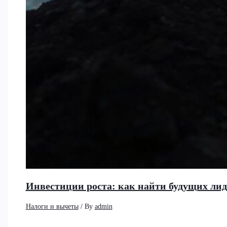
Инвестиции роста: как найти будущих ли
Налоги и вычеты
/ By
admin