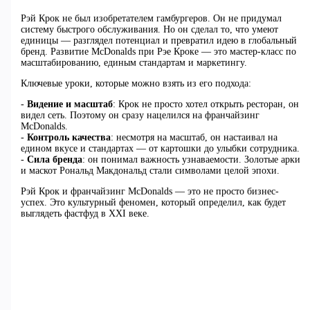
Рэй Крок не был изобретателем гамбургеров. Он не придумал
систему быстрого обслуживания. Но он сделал то, что умеют
единицы — разглядел потенциал и превратил идею в глобальный
бренд. Развитие McDonalds при Рэе Кроке — это мастер-класс по
масштабированию, единым стандартам и маркетингу.
Ключевые уроки, которые можно взять из его подхода:
-
Видение и масштаб
: Крок не просто хотел открыть ресторан, он
видел сеть. Поэтому он сразу нацелился на франчайзинг
McDonalds.
-
Контроль качества
: несмотря на масштаб, он настаивал на
едином вкусе и стандартах — от картошки до улыбки сотрудника.
-
Сила бренда
: он понимал важность узнаваемости. Золотые арки
и маскот Рональд Макдональд стали символами целой эпохи.
Рэй Крок и франчайзинг McDonalds — это не просто бизнес-
успех. Это культурный феномен, который определил, как будет
выглядеть фастфуд в XXI веке.