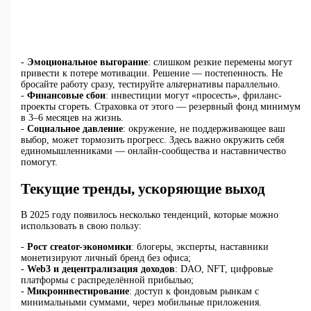
-
Эмоциональное выгорание
: слишком резкие перемены могут
привести к потере мотивации. Решение — постепенность. Не
бросайте работу сразу, тестируйте альтернативы параллельно.
-
Финансовые сбои
: инвестиции могут «просесть», фриланс-
проекты сгореть. Страховка от этого — резервный фонд минимум
в 3–6 месяцев на жизнь.
-
Социальное давление
: окружение, не поддерживающее ваш
выбор, может тормозить прогресс. Здесь важно окружить себя
единомышленниками — онлайн-сообщества и наставничество
помогут.
Текущие тренды, ускоряющие выход
В 2025 году появилось несколько тенденций, которые можно
использовать в свою пользу:
-
Рост creator-экономики
: блогеры, эксперты, наставники
монетизируют личный бренд без офиса;
-
Web3 и децентрализация доходов
: DAO, NFT, цифровые
платформы с распределённой прибылью;
-
Микроинвестирование
: доступ к фондовым рынкам с
минимальными суммами, через мобильные приложения.