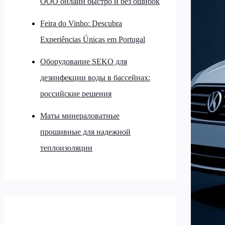
ООО онлайн быстро и без ошибок
Feira do Vinho: Descubra
Experiências Únicas em Portugal
Оборудование SEKO для
дезинфекции воды в бассейнах:
российские решения
Маты минераловатные
прошивные для надежной
теплоизоляции