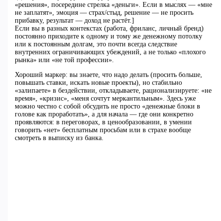
«решения», посередине стрелка «деньги». Если в мыслях — «мне
не заплатят», эмоция — страх/стыд, решение — не просить
прибавку, результат — доход не растёт.]
Если вы в разных контекстах (работа, фриланс, личный бренд)
постоянно приходите к одному и тому же денежному потолку
или к постоянным долгам, это почти всегда следствие
внутренних ограничивающих убеждений, а не только «плохого
рынка» или «не той профессии».
Хороший маркер: вы знаете, что надо делать (просить больше,
повышать ставки, искать новые проекты), но стабильно
«залипаете» в бездействии, откладываете, рационализируете: «не
время», «кризис», «меня сочтут меркантильным». Здесь уже
можно честно с собой обсудить не просто «денежные блоки в
голове как проработать», а для начала — где они конкретно
проявляются: в переговорах, в ценообразовании, в умении
говорить «нет» бесплатным просьбам или в страхе вообще
смотреть в выписку из банка.