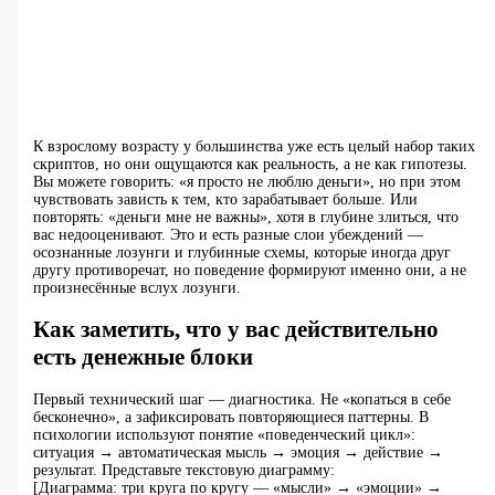
К взрослому возрасту у большинства уже есть целый набор таких
скриптов, но они ощущаются как реальность, а не как гипотезы.
Вы можете говорить: «я просто не люблю деньги», но при этом
чувствовать зависть к тем, кто зарабатывает больше. Или
повторять: «деньги мне не важны», хотя в глубине злиться, что
вас недооценивают. Это и есть разные слои убеждений —
осознанные лозунги и глубинные схемы, которые иногда друг
другу противоречат, но поведение формируют именно они, а не
произнесённые вслух лозунги.
Как заметить, что у вас действительно
есть денежные блоки
Первый технический шаг — диагностика. Не «копаться в себе
бесконечно», а зафиксировать повторяющиеся паттерны. В
психологии используют понятие «поведенческий цикл»:
ситуация → автоматическая мысль → эмоция → действие →
результат. Представьте текстовую диаграмму:
[Диаграмма: три круга по кругу — «мысли» → «эмоции» →