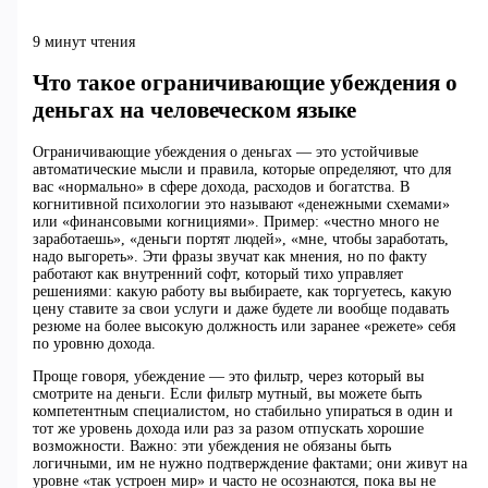
9 минут чтения
Что такое ограничивающие убеждения о
деньгах на человеческом языке
Ограничивающие убеждения о деньгах — это устойчивые
автоматические мысли и правила, которые определяют, что для
вас «нормально» в сфере дохода, расходов и богатства. В
когнитивной психологии это называют «денежными схемами»
или «финансовыми когнициями». Пример: «честно много не
заработаешь», «деньги портят людей», «мне, чтобы заработать,
надо выгореть». Эти фразы звучат как мнения, но по факту
работают как внутренний софт, который тихо управляет
решениями: какую работу вы выбираете, как торгуетесь, какую
цену ставите за свои услуги и даже будете ли вообще подавать
резюме на более высокую должность или заранее «режете» себя
по уровню дохода.
Проще говоря, убеждение — это фильтр, через который вы
смотрите на деньги. Если фильтр мутный, вы можете быть
компетентным специалистом, но стабильно упираться в один и
тот же уровень дохода или раз за разом отпускать хорошие
возможности. Важно: эти убеждения не обязаны быть
логичными, им не нужно подтверждение фактами; они живут на
уровне «так устроен мир» и часто не осознаются, пока вы не