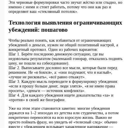
Эти черновые формулировки часто звучат жёстко или стыдно, но
именно с ними и стоит работать, потому что они как раз и
определяют ваш «стеклянный потолок».
Технология выявления ограничивающих
убеждений: пошагово
Чтобы реально понять, как избавиться от ограничивающих
убеждений о деньгах, нужен не общий позитивный настрой, а
конкретный протокол. Один из рабочих вариантов:
Шаг 1. Берёте последнюю денежную ситуацию, где вы
недовольны результатом (маленький гонорар, отказались поднять
цену, не пошли на собеседование).
Шаг 2. Выписываете дословно все мысли, которые были перед
решением. Не «я боялся», а: «они подумают, что я наглый»,
«лучше не рисковать», «всё равно откажут».
Шаг 3. Каждую мысль переводите в формулировку убеждения:
«если я прошу больше денег, люди злятся», «я не имею права
просить», «деньги — источник конфликта».
Шаг 4. Для каждого убеждения ищете доказательства «за» и
«против» в своей же биографии.
Уже на этом этапе становится заметно: многие убеждения
держатся на 1–2 эпизодах из детства или студенчества, а потом
некритично переносятся на всю взрослую жизнь. Важно не
просто поймать фразу, но увидеть её «телесный след»: обычно
вместе с убеждением всплывает характерное напряжение —