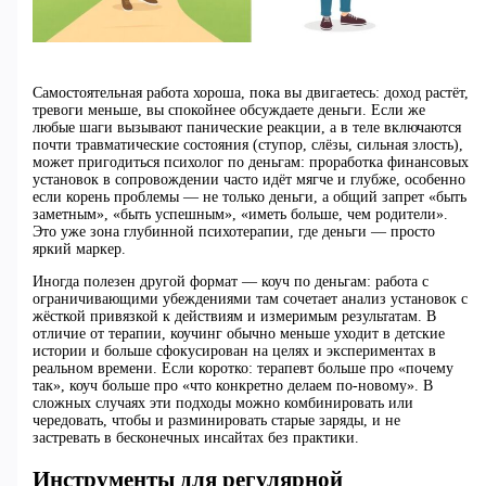
Самостоятельная работа хороша, пока вы двигаетесь: доход растёт,
тревоги меньше, вы спокойнее обсуждаете деньги. Если же
любые шаги вызывают панические реакции, а в теле включаются
почти травматические состояния (ступор, слёзы, сильная злость),
может пригодиться психолог по деньгам: проработка финансовых
установок в сопровождении часто идёт мягче и глубже, особенно
если корень проблемы — не только деньги, а общий запрет «быть
заметным», «быть успешным», «иметь больше, чем родители».
Это уже зона глубинной психотерапии, где деньги — просто
яркий маркер.
Иногда полезен другой формат — коуч по деньгам: работа с
ограничивающими убеждениями там сочетает анализ установок с
жёсткой привязкой к действиям и измеримым результатам. В
отличие от терапии, коучинг обычно меньше уходит в детские
истории и больше сфокусирован на целях и экспериментах в
реальном времени. Если коротко: терапевт больше про «почему
так», коуч больше про «что конкретно делаем по‑новому». В
сложных случаях эти подходы можно комбинировать или
чередовать, чтобы и разминировать старые заряды, и не
застревать в бесконечных инсайтах без практики.
Инструменты для регулярной