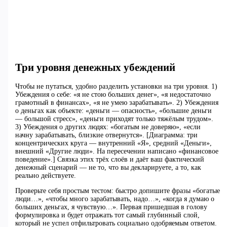
Три уровня денежных убеждений
Чтобы не путаться, удобно разделить установки на три уровня. 1)
Убеждения о себе: «я не стою больших денег», «я недостаточно
грамотный в финансах», «я не умею зарабатывать». 2) Убеждения
о деньгах как объекте: «деньги — опасность», «большие деньги
— большой стресс», «деньги приходят только тяжёлым трудом».
3) Убеждения о других людях: «богатым не доверяю», «если
начну зарабатывать, близкие отвернутся». [Диаграмма: три
концентрических круга — внутренний «Я», средний «Деньги»,
внешний «Другие люди». На пересечении написано «финансовое
поведение».] Связка этих трёх слоёв и даёт ваш фактический
денежный сценарий — не то, что вы декларируете, а то, как
реально действуете.
Проверьте себя простым тестом: быстро допишите фразы «богатые
люди…», «чтобы много зарабатывать, надо…», «когда я думаю о
больших деньгах, я чувствую…». Первая пришедшая в голову
формулировка и будет отражать тот самый глубинный слой,
который не успел отфильтровать социально одобряемым ответом.