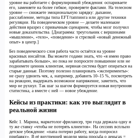
уровне вы работаете с формулировкой убеждения: оспариваете
его, заменяете на более гибкое, проверяете фактами. На телесном
уровне — снижаете эмоциональную зарядку: дыхание,
расслабление, методы типа EFT/таппинга или другие техники
регуляции. На поведенческом уровне — делаете маленькие
действия вразрез с привычным сценарием, чтобы мозг получил
новые доказательства. [Диаграмма: треугольник с вершинами
«мышление», «тело», «поведение» и стрелкой «новый денежный
опыт» в центр.]
Без поведенческого слоя работа часто остаётся на уровне
красивых инсайтов. Вы можете годами знать, что «я имею право
зарабатывать больше», но пока не попросите повышение или не
поднимете ценник клиентам, нервная система будет опираться на
старые данные. Поэтому полезно планировать «эксперименты»:
не сразу удвоить чек, а, например, добавить 10–15 %, посмотреть
на реакцию, выдержать возможное напряжение, заметить, что
мир не рухнул. Так шаг за шагом формируется новая внутренняя
статистика, а вместе с ней — новое убеждение.
Кейсы из практики: как это выглядит в
реальной жизни
Кейс 1. Марина, маркетолог‑фрилансер, три года держала одну и
ту же ставку «чтобы не потерять клиентов». На сессиях всплыло
детское убеждение: «папа потерял работу, когда попросил
прибавку». В её внутренней модели мира просьба о деньгах =