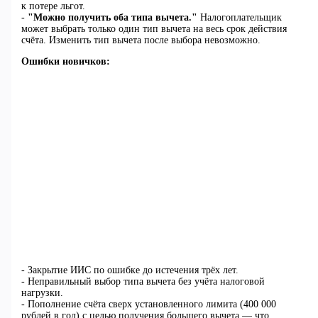
к потере льгот.
-
"Можно получить оба типа вычета."
Налогоплательщик
может выбрать только один тип вычета на весь срок действия
счёта. Изменить тип вычета после выбора невозможно.
Ошибки новичков:
- Закрытие ИИС по ошибке до истечения трёх лет.
- Неправильный выбор типа вычета без учёта налоговой
нагрузки.
- Пополнение счёта сверх установленного лимита (400 000
рублей в год) с целью получения большего вычета — что