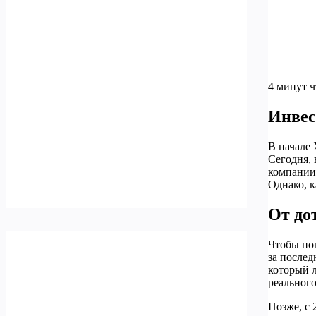
4 минут 
Инвес
В начале
Сегодня, 
компании 
Однако, к
От до
Чтобы пон
за послед
который л
реального
Позже, с 