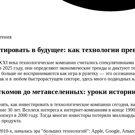
чтения
тировать в будущее: как технологии пр
 XXI века технологические компании считались спекулятивными
в 2025 году, они определяют экономические тренды и диктуют 
больше не воспринимаются как игра в рулетку — это осознанная
ак и в любом быстрорастущем секторе, здесь много подводных к
ткомов до метавселенных: уроки истори
ять, как инвестировать в технологические компании сегодня, в
ние 30 лет. Всплеск интереса к интернет-компаниям в конце 19
опнул в 2000 году. Тогда многие инвесторы потеряли миллиарды
 продукта.
2010-х, началась эра "больших технологий": Apple, Google, Amazo