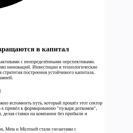
евращаются в капитал
 активами с неопределёнными перспективами.
темп инноваций. Инвестиции в технологические
 стратегия построения устойчивого капитала.
амней.
и
ажно вспомнить путь, который прошёл этот сектор
90-х привёл к формированию "пузыря доткомов",
, делая ставки на компании без прибыли и
n, Meta и Microsoft стали гигантами с