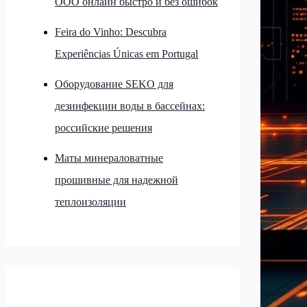
ООО онлайн быстро и без ошибок
Feira do Vinho: Descubra
Experiências Únicas em Portugal
Оборудование SEKO для
дезинфекции воды в бассейнах:
российские решения
Маты минераловатные
прошивные для надежной
теплоизоляции