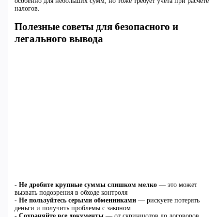
особенно для небольших сумм, но тоже требует учёта при расчёте
налогов.
Полезные советы для безопасного и
легального вывода
-
Не дробите крупные суммы слишком мелко
— это может
вызвать подозрения в обходе контроля
-
Не пользуйтесь серыми обменниками
— рискуете потерять
деньги и получить проблемы с законом
-
Сохраняйте все документы
— от скриншотов до договоров.