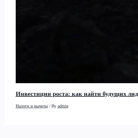
Инвестиции роста: как найти будущих ли
Налоги и вычеты
/ By
admin