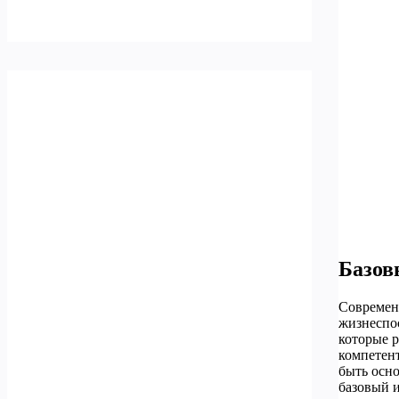
Базов
Современн
жизнеспос
которые 
компетен
быть осн
базовый и