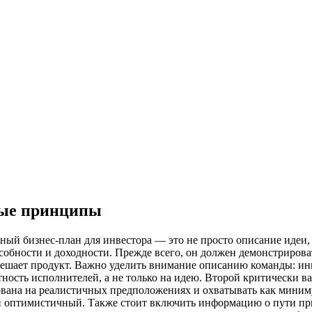
ые принципы
ый бизнес-план для инвестора — это не просто описание идеи, 
обности и доходности. Прежде всего, он должен демонстрирова
решает продукт. Важно уделить внимание описанию команды: инв
тность исполнителей, а не только на идею. Второй критически 
ована на реалистичных предположениях и охватывать как миним
 оптимистичный. Также стоит включить информацию о пути привл