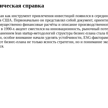
ическая справка
ан как инструмент привлечения инвестиций появился в середин
 в США. Первоначально он представлял собой документ, ориент
имущественно финансовые расчёты и описание производственног
 в 1990-х акцент сместился на инновационность, рыночный поте
анением lean startup-методологий структура бизнес-плана стала 
и, особое внимание начали уделять устойчивости, ESG-фактора
т бизнес-плана не только ясность стратегии, но и понимание э
ся.