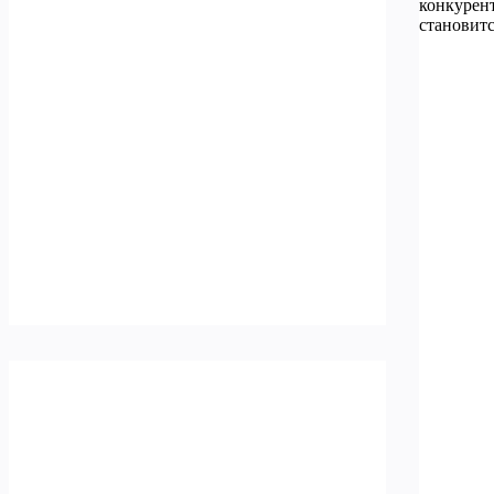
конкурен
становитс