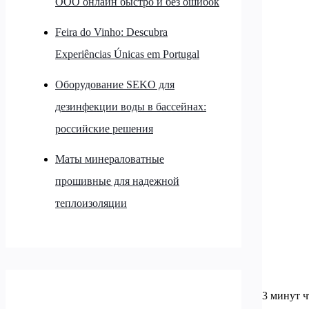
ООО онлайн быстро и без ошибок
Feira do Vinho: Descubra
Experiências Únicas em Portugal
Оборудование SEKO для
дезинфекции воды в бассейнах:
российские решения
Маты минераловатные
прошивные для надежной
теплоизоляции
3 минут 