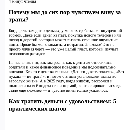
4 минут чтения
Почему мы до сих пор чувствуем вину за
траты?
Когда речь заходит о деньгах, у многих срабатывает внутренний
тормоз. Даже если денег хватает, покупка нового телефона или
поход в дорогой ресторан может вызвать странное ощущение
вины. Вроде бы мог отложить, а потратил. Знакомо? Это не
просто личная черта — это уже целый пласт, который изучает
психология расходов.
На нас влияет то, как мы росли, как к деньгам относились
родители и какое финансовое поведение мы подсознательно
впитали. Кто-то с детства слышал: «Деньги даются тяжело», «Без
нужды — не трать!», и потом с этими установками шагал во
взрослую жизнь. А в 2025 году, когда кэшбэк, рассрочки и
подписки на всё подряд стали нормой, контролировать расходы
стало еще сложнее — и чувство вины только усилилось.
Как тратить деньги с удовольствием: 5
практических шагов