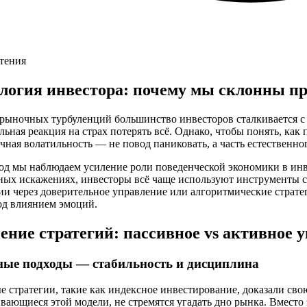
чтения
логия инвестора: почему мы склонны пр
 рыночных турбуленций большинство инвесторов сталкивается с
ьная реакция на страх потерять всё. Однако, чтобы понять, как 
чная волатильность — не повод паниковать, а часть естественно
год мы наблюдаем усиление роли поведенческой экономики в ин
ных искажениях, инвесторы всё чаще используют инструменты с
и через доверительное управление или алгоритмические стратег
од влиянием эмоций.
ение стратегий: пассивное vs активное 
ные подходы — стабильность и дисциплина
 стратегии, такие как индексное инвестирование, доказали сво
ающиеся этой модели, не стремятся угадать дно рынка. Вместо