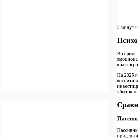
3 минут 
Психо
Во время
эмоционал
краткосро
На 2025 
когнитив
инвестици
убыток п
Сравн
Пассив
Пассивные
придержив