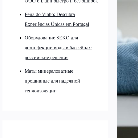
ООО онлайн быстро и без ошибок
Feira do Vinho: Descubra
Experiências Únicas em Portugal
Оборудование SEKO для
дезинфекции воды в бассейнах:
российские решения
Маты минераловатные
прошивные для надежной
теплоизоляции