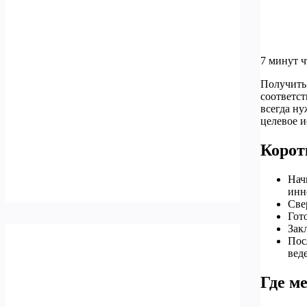
7 минут 
Получить 
соответст
всегда ну
целевое и
Корот
Нач
инн
Све
Гот
Зак
Пос
веде
Где м