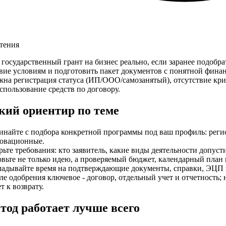
чтения
государственный грант на бизнес реально, если заранее подобр
вие условиям и подготовить пакет документов с понятной фина
жна регистрация статуса (ИП/ООО/самозанятый), отсутствие кри
спользование средств по договору.
кий ориентир по теме
инайте с подбора конкретной программы под ваш профиль: реги
овационные.
рьте требования: кто заявитель, какие виды деятельности допус
овьте не только идею, а проверяемый бюджет, календарный план 
ладывайте время на подтверждающие документы, справки, ЭЦП 
ле одобрения ключевое - договор, отдельный учет и отчетность;
т к возврату.
етод работает лучше всего