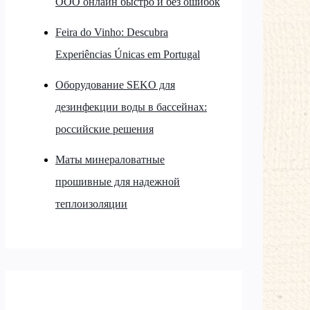
ООО онлайн быстро и без ошибок
Feira do Vinho: Descubra
Experiências Únicas em Portugal
Оборудование SEKO для
дезинфекции воды в бассейнах:
российские решения
Маты минераловатные
прошивные для надежной
теплоизоляции