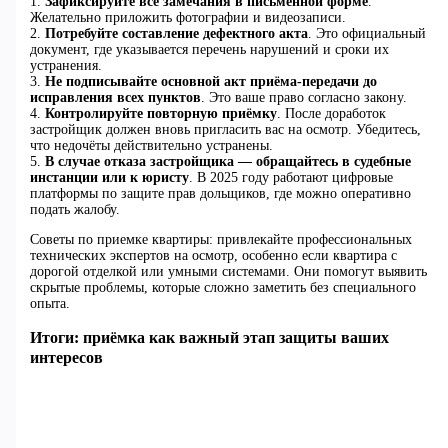
1.
Зафиксируйте все замечания в письменной форме
.
Желательно приложить фотографии и видеозаписи.
2.
Потребуйте составление дефектного акта
. Это официальный
документ, где указывается перечень нарушений и сроки их
устранения.
3.
Не подписывайте основной акт приёма-передачи до
исправления всех пунктов
. Это ваше право согласно закону.
4.
Контролируйте повторную приёмку
. После доработок
застройщик должен вновь пригласить вас на осмотр. Убедитесь,
что недочёты действительно устранены.
5.
В случае отказа застройщика — обращайтесь в судебные
инстанции или к юристу
. В 2025 году работают цифровые
платформы по защите прав дольщиков, где можно оперативно
подать жалобу.
Советы по приемке квартиры: привлекайте профессиональных
технических экспертов на осмотр, особенно если квартира с
дорогой отделкой или умными системами. Они помогут выявить
скрытые проблемы, которые сложно заметить без специального
опыта.
Итоги: приёмка как важный этап защиты ваших
интересов