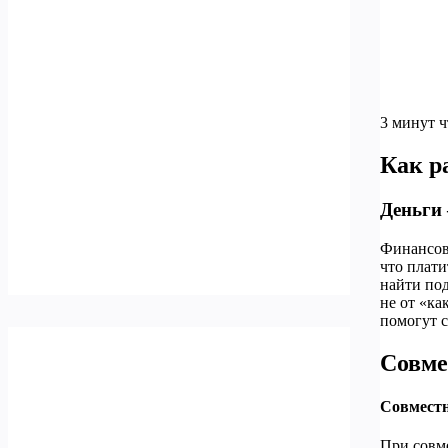
3 минут 
Как р
Деньги 
Финансовы
что плати
найти по
не от «ка
помогут 
Совме
Совместн
При совм