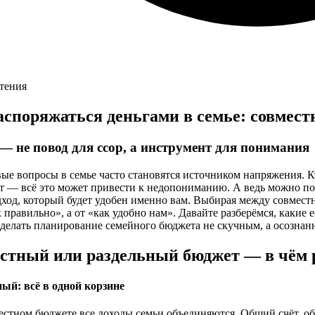
чтения
аспоряжаться деньгами в семье: совмес
— не повод для ссор, а инструмент для понимания
е вопросы в семье часто становятся источником напряжения. Кто 
т — всё это может привести к недопониманию. А ведь можно под
дход, который будет удобен именно вам. Выбирая между совмест
к правильно», а от «как удобно нам». Давайте разберёмся, какие
сделать планирование семейного бюджета не скучным, а осознан
стный или раздельный бюджет — в чём 
ый: всё в одной корзине
естном бюджете все доходы семьи объединяются. Общий счёт, о