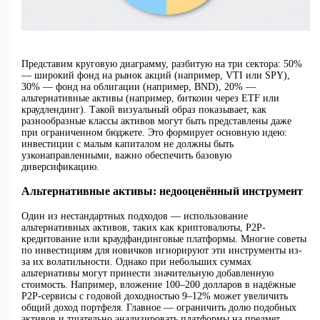
Представим круговую диаграмму, разбитую на три сектора: 50%
— широкий фонд на рынок акций (например, VTI или SPY),
30% — фонд на облигации (например, BND), 20% —
альтернативные активы (например, биткоин через ETF или
краудлендинг). Такой визуальный образ показывает, как
разнообразные классы активов могут быть представлены даже
при ограниченном бюджете. Это формирует основную идею:
инвестиции с малым капиталом не должны быть
узконаправленными, важно обеспечить базовую
диверсификацию.
Альтернативные активы: недооценённый инструмент
Один из нестандартных подходов — использование
альтернативных активов, таких как криптовалюты, P2P-
кредитование или краудфандинговые платформы. Многие советы
по инвестициям для новичков игнорируют эти инструменты из-
за их волатильности. Однако при небольших суммах
альтернативы могут принести значительную добавленную
стоимость. Например, вложение 100–200 долларов в надёжные
P2P-сервисы с годовой доходностью 9–12% может увеличить
общий доход портфеля. Главное — ограничить долю подобных
активов и тщательно анализировать платформы на предмет