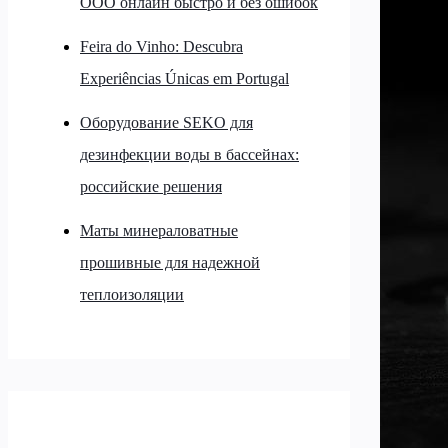
ООО онлайн быстро и без ошибок
Feira do Vinho: Descubra
Experiências Únicas em Portugal
Оборудование SEKO для
дезинфекции воды в бассейнах:
российские решения
Маты минераловатные
прошивные для надежной
теплоизоляции