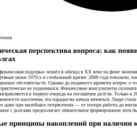
чтения
ическая перспектива вопроса: как появ
олгах
инансовая подушка» вошёл в обиход в XX веке на фоне экономи
фтяные шоки 1970-х и глобальный кризис 2008 года показали, на
енных обстоятельств. Однако до недавнего времени вопрос о т
 практически не поднимался. Финансовые консультанты склонял
направляются в первую очередь на погашение долгов. Только в 2
ванности населения, эта парадигма начала меняться. Люди стали 
 даже при малейших потрясениях — от потери работы до внезап
ание с долгами предполагает обязательное формирование хотя 
ые принципы накоплений при наличии 