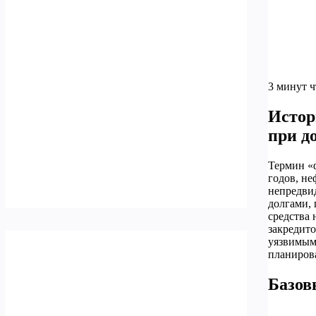
3 минут 
Истор
при д
Термин «ф
годов, не
непредвид
долгами,
средства 
закредито
уязвимыми
планиров
Базов