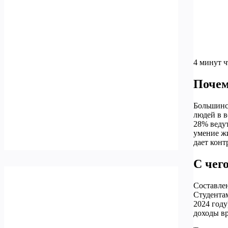
4 минут 
Почем
Большинс
людей в в
28% ведут
умение жи
дает конт
С чег
Составлен
Студентам
2024 году
доходы в