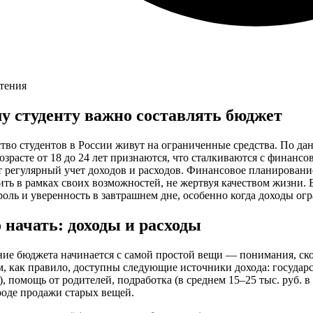
чтения
у студенту важно составлять бюджет
тво студентов в России живут на ограниченные средства. По д
озрасте от 18 до 24 лет признаются, что сталкиваются с финанс
 регулярный учет доходов и расходов. Финансовое планирование
ть в рамках своих возможностей, не жертвуя качеством жизни. 
роль и уверенность в завтрашнем дне, особенно когда доходы о
о начать: доходы и расходы
ие бюджета начинается с самой простой вещи — понимания, сколь
, как правило, доступны следующие источники дохода: государст
), помощь от родителей, подработка (в среднем 15–25 тыс. руб. в
роде продажи старых вещей.