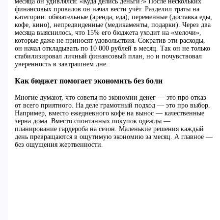
месяца он удивлялся: «Куда делись деньги?» После нескольких
финансовых провалов он начал вести учёт. Разделил траты на
категории: обязательные (аренда, еда), переменные (доставка еды,
кофе, кино), непредвиденные (медикаменты, подарки). Через два
месяца выяснилось, что 15% его бюджета уходит на «мелочи»,
которые даже не приносят удовольствия. Сократив эти расходы,
он начал откладывать по 10 000 рублей в месяц. Так он не только
стабилизировал личный финансовый план, но и почувствовал
уверенность в завтрашнем дне.
Как бюджет помогает экономить без боли
Многие думают, что советы по экономии денег — это про отказ
от всего приятного. На деле грамотный подход — это про выбор.
Например, вместо ежедневного кофе на вынос — качественные
зерна дома. Вместо спонтанных покупок одежды —
планирование гардероба на сезон. Маленькие решения каждый
день превращаются в ощутимую экономию за месяц. А главное —
без ощущения жертвенности.