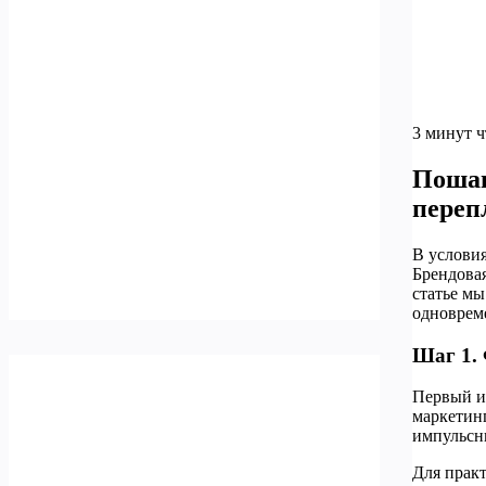
3 минут 
Пошаг
переп
В условия
Брендовая
статье мы
одноврем
Шаг 1.
Первый и
маркетин
импульсн
Для практ