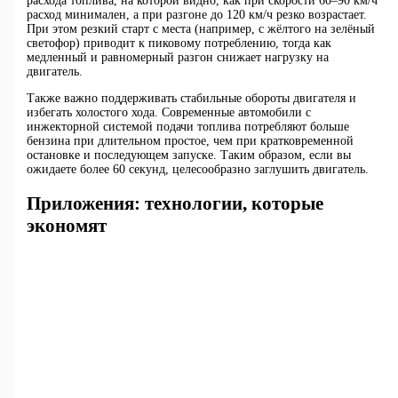
расхода топлива, на которой видно, как при скорости 60–90 км/ч
расход минимален, а при разгоне до 120 км/ч резко возрастает.
При этом резкий старт с места (например, с жёлтого на зелёный
светофор) приводит к пиковому потреблению, тогда как
медленный и равномерный разгон снижает нагрузку на
двигатель.
Также важно поддерживать стабильные обороты двигателя и
избегать холостого хода. Современные автомобили с
инжекторной системой подачи топлива потребляют больше
бензина при длительном простое, чем при кратковременной
остановке и последующем запуске. Таким образом, если вы
ожидаете более 60 секунд, целесообразно заглушить двигатель.
Приложения: технологии, которые
экономят