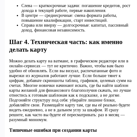
Слева — краткосрочные задачи: погашение кредитов, рост
дохода в текущей работе, первые накопления.
В центре — среднесрочные: смена формата работы,
повышение квалификации, старт инвестиций.
Справа или вверху — долгосрочные: капитал, пассивный
доход, финансовая независимость.
Шаг 4. Техническая часть: как именно
делать карту
Можно делать карту на ватмане, в графическом редакторе или в
онлайн-сервисах — тут не критично. Важно, чтобы вам было
удобно её обновлять. Если вы визуал, распечатанные фото и
вырезки из журналов работают лучше. Если больше тянет к
цифрам, добавьте скриншоты таблиц, графиков, целевых сумм на
счетах. Многие новички начинают искать, где бы найти шаблон
карты желаний для финансового благополучия скачать, но лучше
отнестись к готовым шаблонам как к подсказке, а не догме.
Подгоняйте структуру под себя: убирайте лишние блоки,
добавляйте свои. Размещайте карту там, где вы её реально будете
видеть ежедневно, а не в дальнем углу за шкафом. И сразу
решите, как часто вы будете её пересматривать: раз в месяц —
разумный минимум.
Типичные ошибки при создании карты