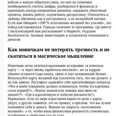
кейсов и живую обратную связь, но они не отменяют
необходимость считать цифры, разбираться в финансах и
принимать иногда неприятные решения: закрывать убыточные
проекты, менять работу, подтягивать дисциплину. Относитесь к
любому обучению как к инструменту, а не волшебной кнопке.
Если вам обещают «100 % исполнение желаний без усилий», это
повод насторожиться. Гораздо полезнее те программы, где вместе
с визуализацией вам рассказывают о бюджете, подушке
безопасности, базовых инвестициях и психологии отношения к
деньгам.
Как новичкам не потерять трезвость и не
скатиться в магическое мышление
Новичкам легко увлечься красивыми историями «я повесила
карту — и через месяц заработала миллион», но за кадром
обычно остаются годы опыта, связи и уже налаженный бизнес.
Используйте карту желаний как усилитель того, что вы делаете, а
не как замену. Регулярно задавайте себе приземляющие вопросы:
«Что в моём поведении должно измениться, чтобы эта картинка
стала нормой?», «Какие знания или навыки мне явно не
хватает?», «Где я идеализирую и избегаю реальности?».
Нормально, если по мере взросления какие-то цели с карты
уйдут, а другие появятся: это не провал, а признак, что вы лучше
понимаете себя и деньги. Важнее не скорость «исполнения
желаний», а то, чтобы ваша финансовая реальность становилась
устойчивее и свободнее год от года.