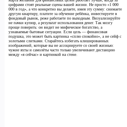
Карта желаний для финансовых целей работает лучше, когда за
цифрами стоят реальные сцены вашей жизни. Не просто «1 000
000 в год», а что конкретно вы делаете, имея эту сумму: снимаете
другую квартиру, платите за обучение ребёнка, инвестируете в
фондовый рынок, реже работаете по выходным. Визуализируйте
не пачки купюр, а результат использования денег. Так мозгу
проще поверить: он видит не мифическое богатство, а
узнаваемые бытовые ситуации. Если цель — финансовая
подушка, это может быть картинка «сплю спокойно», а не сейф с
золотыми слитками. Старайтесь избегать клишированных
изображений, которые вы не ассоциируете со своей жизнью:
чужие яхты и самолёты часто только увеличивают дистанцию
между «я сейчас» и картинкой на стене.