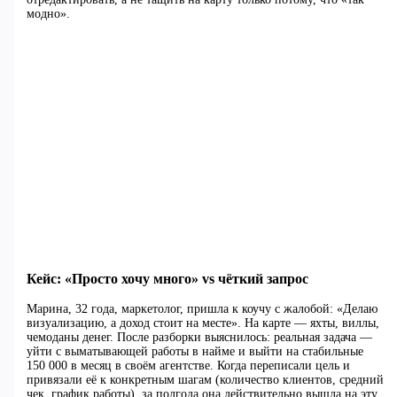
модно».
Кейс: «Просто хочу много» vs чёткий запрос
Марина, 32 года, маркетолог, пришла к коучу с жалобой: «Делаю
визуализацию, а доход стоит на месте». На карте — яхты, виллы,
чемоданы денег. После разборки выяснилось: реальная задача —
уйти с выматывающей работы в найме и выйти на стабильные
150 000 в месяц в своём агентстве. Когда переписали цель и
привязали её к конкретным шагам (количество клиентов, средний
чек, график работы), за полгода она действительно вышла на эту