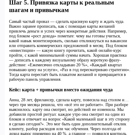
Шаг 5. Привязка карты к реальным
шагам и привычкам
Самый частый провал — сделать красивую карту и ждать чуда.
Важно заранее прописать, как с помощью карты желаний
привлечь деньги и успех через конкретные действия. Например,
под блоком «рост дохода» пометьте: чему вы готовы учиться,
какой навык монетизировать, сколько откликнуться на вакансии
или отправить коммерческих предложений в месяц. Под блоком
«инвестиции» — какую книгу прочитать, какой онлайн-курс
пройти, с какой минимальной суммы начать. Хорошая практика
— дописать к каждому визуальному образу короткую фразу-
действие: «Ежемесячно откладываю 20 %», «Каждый квартал
повышаю цену на услуги», «Раз в год пересматриваю стратегию».
Тогда карта перестаёт быть плакатом желаний и превращается в
рабочую панель управления.
Кейс: карта + привычки вместо ожидания чуда
Анна, 28 лет, фрилансер, сделала карту, повесила над столом и…
через три месяца решила, что «всё это не работает». При разборе
выяснилось: карту она смотрит, но действий не изменила. Мы
добавили простой ритуал: каждое утро она смотрит на один из
блоков и отвечает на вопрос «Какой маленький шаг в эту сторону
я сделаю сегодня?». Это мог быть один дополнительный отклик
клиенту, разбор расходов или час обучения. Через полгода её
доход вырос примерно на 40 %, а главное — появился контроль