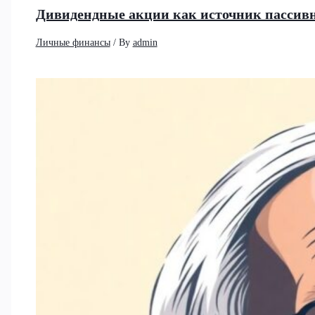
Дивидендные акции как источник пассивно
Личные финансы
/ By
admin