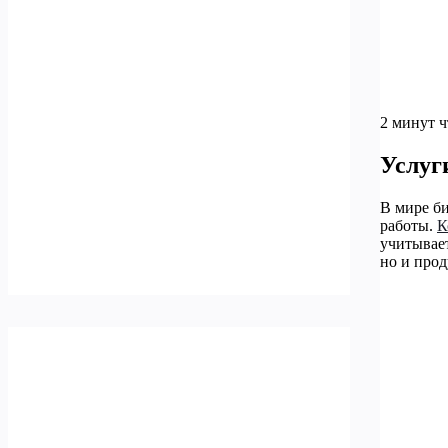
2 минут 
Услуг
В мире б
работы.
К
учитывает
но и прод