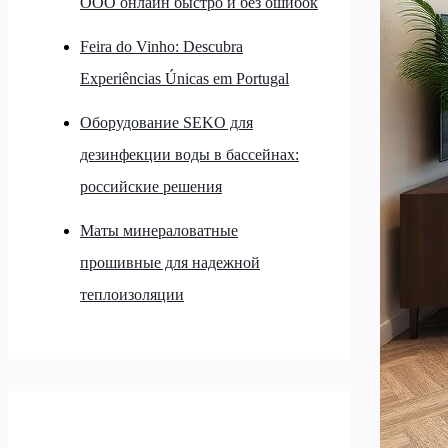
ООО онлайн быстро и без ошибок
Feira do Vinho: Descubra
Experiências Únicas em Portugal
Оборудование SEKO для
дезинфекции воды в бассейнах:
российские решения
Маты минераловатные
прошивные для надежной
теплоизоляции