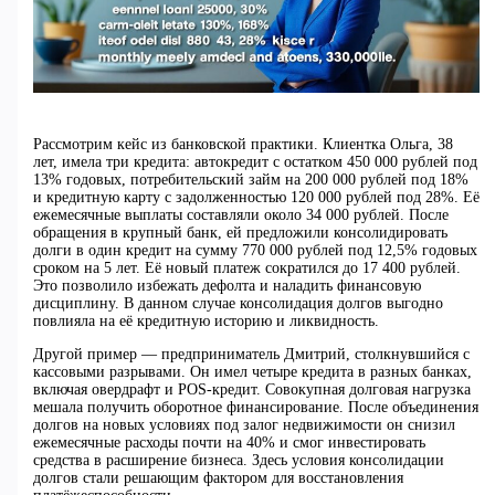
Рассмотрим кейс из банковской практики. Клиентка Ольга, 38
лет, имела три кредита: автокредит с остатком 450 000 рублей под
13% годовых, потребительский займ на 200 000 рублей под 18%
и кредитную карту с задолженностью 120 000 рублей под 28%. Её
ежемесячные выплаты составляли около 34 000 рублей. После
обращения в крупный банк, ей предложили консолидировать
долги в один кредит на сумму 770 000 рублей под 12,5% годовых
сроком на 5 лет. Её новый платеж сократился до 17 400 рублей.
Это позволило избежать дефолта и наладить финансовую
дисциплину. В данном случае консолидация долгов выгодно
повлияла на её кредитную историю и ликвидность.
Другой пример — предприниматель Дмитрий, столкнувшийся с
кассовыми разрывами. Он имел четыре кредита в разных банках,
включая овердрафт и POS-кредит. Совокупная долговая нагрузка
мешала получить оборотное финансирование. После объединения
долгов на новых условиях под залог недвижимости он снизил
ежемесячные расходы почти на 40% и смог инвестировать
средства в расширение бизнеса. Здесь условия консолидации
долгов стали решающим фактором для восстановления