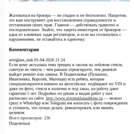
Жаловаться на брокера — не стыдно и не бесполезно. Напротив,
это ваш инструмент для восстановления справедливости и
отстаивания своих прав. Главное — действовать грамотно и
последовательно. Знайте, что защита инвесторов от брокеров —
одна из ключевых задач регуляторов, и если вы столкнулись с
нарушениями, не оставайтесь в одиночку.
Комментарии
avtoglass_msk
01-04-2026 21:24
Если кому актуальна тема трещин и сколов на лобовом стекле,
советую не тянуть – чем раньше отреагируете, тем дешевле
выйдет ремонт или замена. В Подмосковье (Пушкино,
Ивантеевка, Королёв, Мытищи) есть ребята, которые
специализируются именно на автостёклах: подбирают по VIN и
даже по фото, стекла в наличии и под заказ, на работу дают
гарантию 5 лет. Подробно по ценам и видам работ у них
расписано на сайте:
http://www.avtosteklapushkino.ru
— можно
сразу в WhatsApp или Telegram им написать с фото повреждения
и уточнить, что лучше делать: ремонтировать или менять
целиком.
Всего просмотров:
236
Поделиться