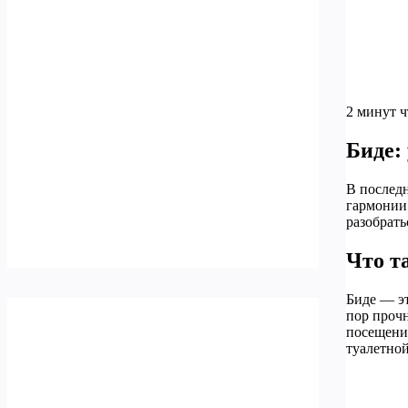
2 минут 
Биде:
В последн
гармонии 
разобрать
Что т
Биде — эт
пор проч
посещения
туалетной