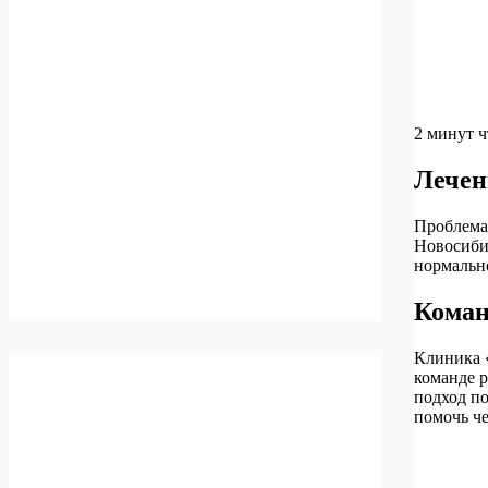
2 минут 
Лечен
Проблема 
Новосибир
нормально
Коман
Клиника 
команде 
подход по
помочь ч