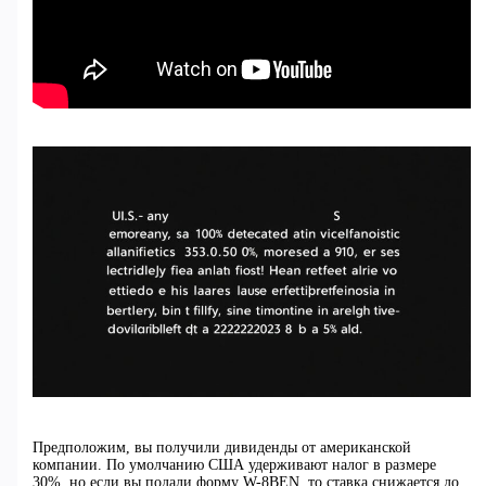
Предположим, вы получили дивиденды от американской
компании. По умолчанию США удерживают налог в размере
30%, но если вы подали форму W-8BEN, то ставка снижается до