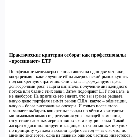
Практические критерии отбора: как профессионалы
«просеивают» ETF
Портфельные менеджеры не полагаются на одно-две метрики,
когда решают, какие лучшие etf на американский рынок купить
под конкретную стратегию. Они сначала формулируют цель:
долгосрочный рост, защита капитала, получение дивидендного
потока или баланс этих задач. Затем подбирают ETF под цель, а
не наоборот. На практике это значит, что вы заранее решаете,
какую долю портфеля займёт рынок США, какую – облигации,
какую – более рискованные секторы. И только после этого
начинаете выбирать конкретные фонды по чётким критериям:
минимальная комиссия, репутация управляющей компании,
отсутствие сложных деривативных схем внутри фонда. Такой
алгоритм дисциплинирует и защищает от спонтанных покупок
по принципу «увидел высокий график за год — взял», что, по
мнению экспертов, одна из главных ошибок частных инвесторов.