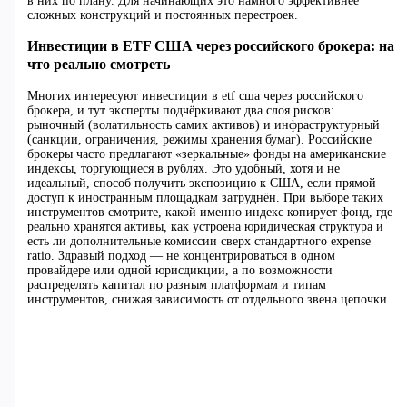
в них по плану. Для начинающих это намного эффективнее
сложных конструкций и постоянных перестроек.
Инвестиции в ETF США через российского брокера: на
что реально смотреть
Многих интересуют инвестиции в etf сша через российского
брокера, и тут эксперты подчёркивают два слоя рисков:
рыночный (волатильность самих активов) и инфраструктурный
(санкции, ограничения, режимы хранения бумаг). Российские
брокеры часто предлагают «зеркальные» фонды на американские
индексы, торгующиеся в рублях. Это удобный, хотя и не
идеальный, способ получить экспозицию к США, если прямой
доступ к иностранным площадкам затруднён. При выборе таких
инструментов смотрите, какой именно индекс копирует фонд, где
реально хранятся активы, как устроена юридическая структура и
есть ли дополнительные комиссии сверх стандартного expense
ratio. Здравый подход — не концентрироваться в одном
провайдере или одной юрисдикции, а по возможности
распределять капитал по разным платформам и типам
инструментов, снижая зависимость от отдельного звена цепочки.