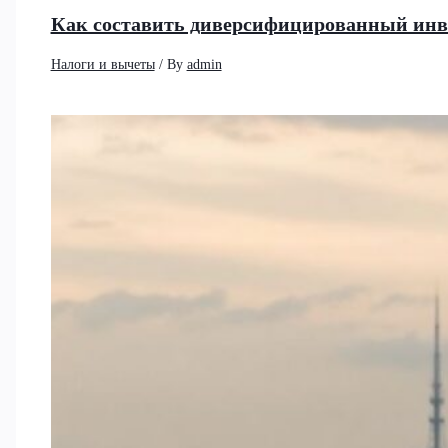
Как составить диверсифицированный инв
Налоги и вычеты
/ By
admin