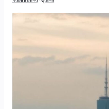
Налоги и вычеты
/ By
admin