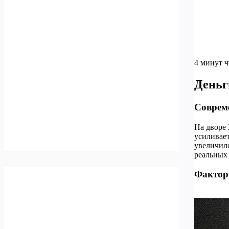
4 минут 
Деньг
Совреме
На дворе
усиливает
увеличило
реальных 
Факторы