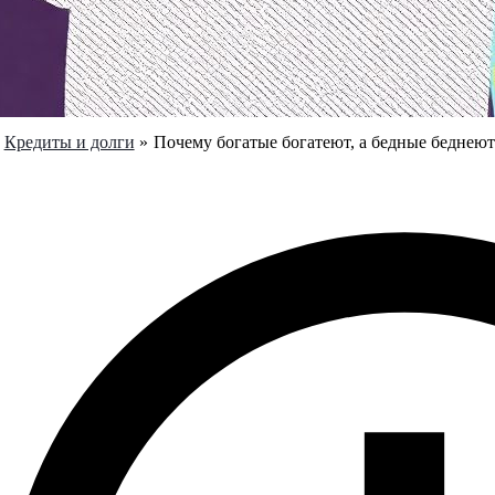
Кредиты и долги
Почему богатые богатеют, а бедные беднеют