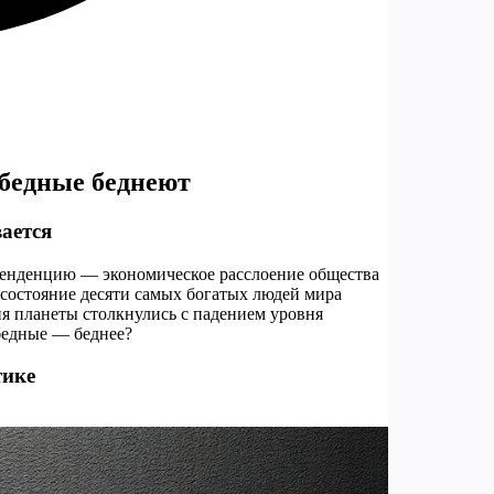
 бедные беднеют
вается
 тенденцию — экономическое расслоение общества
а состояние десяти самых богатых людей мира
ния планеты столкнулись с падением уровня
 бедные — беднее?
тике