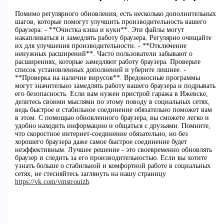
Помимо регулярного обновления, есть несколько дополнительных
шагов, которые помогут улучшить производительность вашего
браузера: - **Очистка кэша и куки**. Эти файлы могут
накапливаться и замедлять работу браузера. Регулярно очищайте
их для улучшения производительности. - **Отключение
ненужных расширений**. Часто пользователи забывают о
расширениях, которые замедляют работу браузера. Проверьте
список установленных дополнений и уберите лишнее. -
**Проверка на наличие вирусов**. Вредоносные программы
могут значительно замедлять работу вашего браузера и подрывать
его безопасность. Если вам нужен пристрой гаража в Ижевске,
делитесь своими мыслями по этому поводу в социальных сетях,
ведь быстрое и стабильное соединение обязательно поможет вам
в этом. С помощью обновленного браузера, вы сможете легко и
удобно находить информацию и общаться с друзьями. Помните,
что скоростное интернет-соединение обязательно, но без
хорошего браузера даже самое быстрое соединение будет
неэффективным. Лучшее решение - это своевременно обновлять
браузер и следить за его производительностью. Если вы хотите
узнать больше о стабильной и комфортной работе в социальных
сетях, не стесняйтесь заглянуть на нашу страницу
https://vk.com/vmstrouizh
.