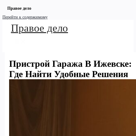
Правое дело
Перейти к содержимому
Правое дело
Пристрой Гаража В Ижевске:
Где Найти Удобные Решения