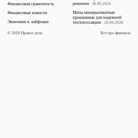
решения
Финансовая грамотность
30.06.2026
Маты минераловатные
Финансовые новости
прошивные для надежной
Экономия и лайфхаки
теплоизоляции
26.06.2026
© 2026 Правое дело
Всё про финансы