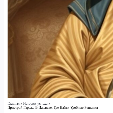
Главная
Истории успеха
Пристрой Гаража В Ижевске: Где Найти Удобные Решения