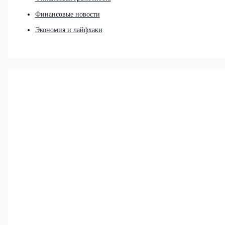
Финансовые новости
Экономия и лайфхаки