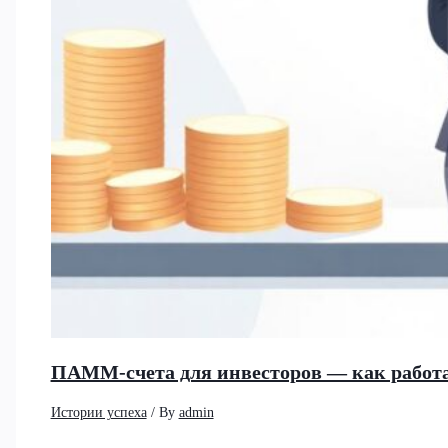
ПАММ-счета для инвесторов — как работа
Истории успеха
/ By
admin