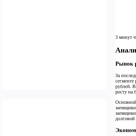
3 минут 
Анали
Рынок р
За послед
сегменте 
рублей. В
росту на 
Основной 
заемщико
заемщико
долговой 
Эконом