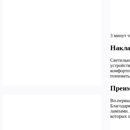
3 минут 
Накла
Светильн
устройств
комфортн
понимать,
Преим
Во-первы
Благодар
лампами. 
которых 