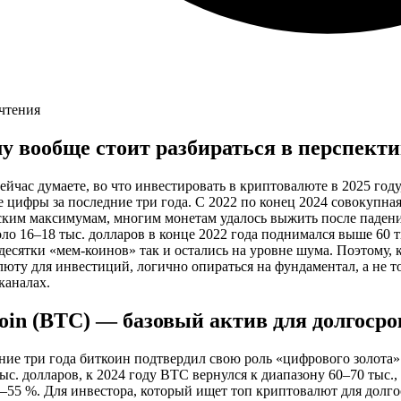
чтения
у вообще стоит разбираться в перспект
ейчас думаете, во что инвестировать в криптовалюте в 2025 году,
е цифры за последние три года. С 2022 по конец 2024 совокупна
ским максимумам, многим монетам удалось выжить после падени
оло 16–18 тыс. долларов в конце 2022 года поднимался выше 60 ты
десятки «мем‑коинов» так и остались на уровне шума. Поэтому, 
юту для инвестиций, логично опираться на фундаментал, а не т
каналах.
tcoin (BTC) — базовый актив для долгосро
ние три года биткоин подтвердил свою роль «цифрового золота».
ыс. долларов, к 2024 году BTC вернулся к диапазону 60–70 тыс.
–55 %. Для инвестора, который ищет топ криптовалют для долг