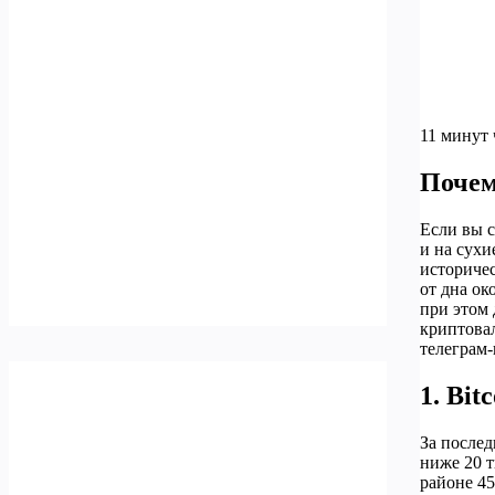
11 минут 
Почем
Если вы с
и на сухи
историче
от дна ок
при этом 
криптовал
телеграм‑
1. Bi
За послед
ниже 20 т
районе 45