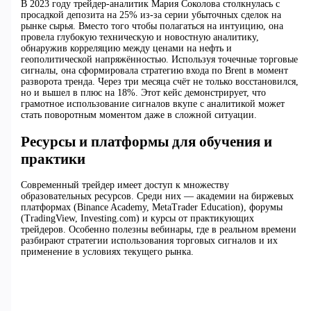
В 2023 году трейдер-аналитик Мария Соколова столкнулась с
просадкой депозита на 25% из-за серии убыточных сделок на
рынке сырья. Вместо того чтобы полагаться на интуицию, она
провела глубокую техническую и новостную аналитику,
обнаружив корреляцию между ценами на нефть и
геополитической напряжённостью. Используя точечные торговые
сигналы, она сформировала стратегию входа по Brent в момент
разворота тренда. Через три месяца счёт не только восстановился,
но и вышел в плюс на 18%. Этот кейс демонстрирует, что
грамотное использование сигналов вкупе с аналитикой может
стать поворотным моментом даже в сложной ситуации.
Ресурсы и платформы для обучения и
практики
Современный трейдер имеет доступ к множеству
образовательных ресурсов. Среди них — академии на биржевых
платформах (Binance Academy, MetaTrader Education), форумы
(TradingView, Investing.com) и курсы от практикующих
трейдеров. Особенно полезны вебинары, где в реальном времени
разбирают стратегии использования торговых сигналов и их
применение в условиях текущего рынка.