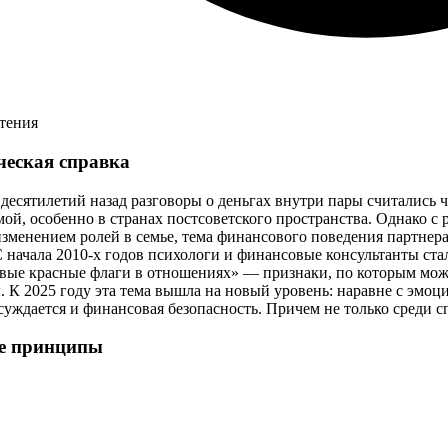
чтения
ческая справка
десятилетий назад разговоры о деньгах внутри пары считались 
ой, особенно в странах постсоветского пространства. Однако с
зменением ролей в семье, тема финансового поведения партнера 
 начала 2010-х годов психологи и финансовые консультанты ста
вые красные флаги в отношениях» — признаки, по которым мож
 К 2025 году эта тема вышла на новый уровень: наравне с эмоц
суждается и финансовая безопасность. Причем не только среди с
е принципы