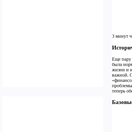
3 минут 
Истори
Еще пару 
была норм
жизни и и
важной. С
«финансо
проблемы.
теперь об
Базовы