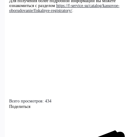
Для получения более подробной информации вы можете
ознакомиться с разделом
https://f-service.su/catalog/kassovoe-
oborudovanie/fiskalnye-registratory/
.
Всего просмотров:
434
Поделиться